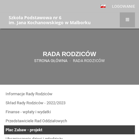
LOGOWANIE
Szkoła Podstawowa nr 6
im. Jana Kochanowskiego w Malborku
RADA RODZICÓW
STRONA GŁÓWNA
-
RADA RODZICÓW
Informacje Rady Rodziców
Skład Rady Rodziców - 2022/2023
Finanse - wpłaty i wydatki
Przedstawiciele Rad Oddziałowych
Plac Zabaw - projekt
Ubezpieczenie dzieci i młodzieży