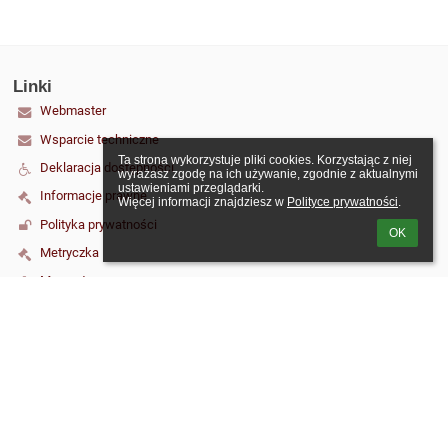
Linki
Webmaster
Wsparcie techniczne
Ta strona wykorzystuje pliki cookies. Korzystając z niej 
Deklaracja dostępności
wyrażasz zgodę na ich używanie, zgodnie z aktualnymi 
ustawieniami przeglądarki.

Informacje prawne
Więcej informacji znajdziesz w 
Polityce prywatności
.
Polityka prywatności
OK
Metryczka
Mapa strony
O szkole
Kontakt
Aktualności
Kontakt
Szkoła Podstawowa nr 6 im. Jana Kochanowskiego w Malborku
szkola65@o2.pl