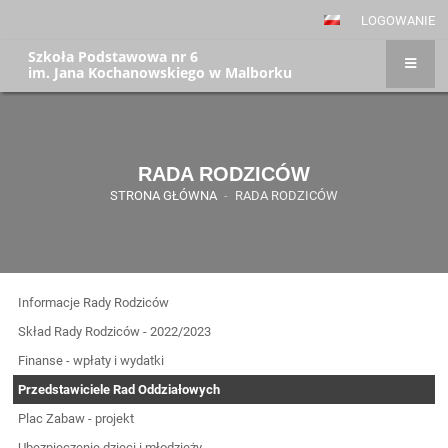
LOGOWANIE
Szkoła Podstawowa nr 6
im. Jana Kochanowskiego w Malborku
RADA RODZICÓW
STRONA GŁÓWNA
-
RADA RODZICÓW
Informacje Rady Rodziców
Skład Rady Rodziców - 2022/2023
Finanse - wpłaty i wydatki
Przedstawiciele Rad Oddziałowych
Plac Zabaw - projekt
Ubezpieczenie dzieci i młodzieży