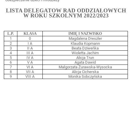
LISTA DELEGATÓW RAD ODDZIAŁOWYCH
W ROKU SZKOLNYM 2022/2023
L.P.
KLASA
IMIĘ I NAZWISKO
1
0
Magdalena Dreszler
2
I A
Klaudia Kopmann
3
II A
Beata Dziweńka
4
III A
Wioletta Jachim
5
IV A
Alicja Trun
6
V A
Agata Dawid
7
VI A
Małgorzata Żurawska-Wysocka
8
VII A
Alicja Cicherska
9
VIII A
Monika Sobczyńska