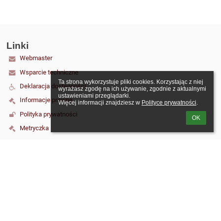
Linki
Webmaster
Wsparcie techniczne
Ta strona wykorzystuje pliki cookies. Korzystając z niej 
Deklaracja dostępności
wyrażasz zgodę na ich używanie, zgodnie z aktualnymi 
ustawieniami przeglądarki.

Informacje prawne
Więcej informacji znajdziesz w 
Polityce prywatności
.
Polityka prywatności
OK
Metryczka
Mapa strony
O szkole
Kontakt
Aktualności
Kontakt
Szkoła Podstawowa nr 6 im. Jana Kochanowskiego w Malborku