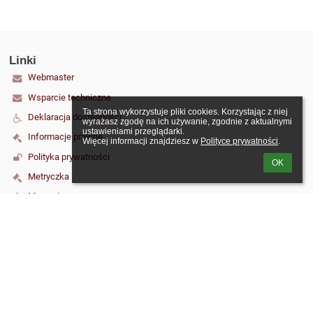
Linki
Webmaster
Wsparcie techniczne
Ta strona wykorzystuje pliki cookies. Korzystając z niej 
Deklaracja dostępności
wyrażasz zgodę na ich używanie, zgodnie z aktualnymi 
ustawieniami przeglądarki.

Informacje prawne
Więcej informacji znajdziesz w 
Polityce prywatności
.
Polityka prywatności
OK
Metryczka
Mapa strony
O szkole
Kontakt
Aktualności
Kontakt
Szkoła Podstawowa nr 6 im. Jana Kochanowskiego w Malborku
szkola65@o2.pl