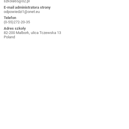
szkola65@o2.pl
E-mail administratora strony
odpowiedzi1@onet.eu
Telefon
(0-55)272-20-35
Adres szkoły
82-200 Malbork, ulica Tczewska 13
Poland