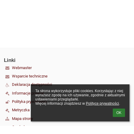
Linki
Webmaster
Wsparcie techniczne
Deklaracja dostępności
Ta strona wykorzystuje pliki cookies. Korzystając z niej 
Informacje prawne
wyrażasz zgodę na ich używanie, zgodnie z aktualnymi 
ustawieniami przeglądarki.

Polityka prywatności
Więcej informacji znajdziesz w 
Polityce prywatności
.
Metryczka
OK
Mapa strony
O szkole