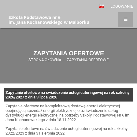
LOGOWANIE
Szkoła Podstawowa nr 6
im. Jana Kochanowskiego w Malborku
ZAPYTANIA OFERTOWE
STRONA GŁÓWNA
-
ZAPYTANIA OFERTOWE
Zapytanie ofertowe na świadczenie usługi cateringowej na rok szkolny
2026/2027 z dnia 9 lipca 2026
Zapytanie ofertowe na kompleksową dostawę energii elektrycznej
obejmującą sprzedaż energii elektrycznej oraz świadczenie usług
dystrybucji energii elektrycznej na potrzeby Szkoły Podstawowej Nr 6 im
Jana Kochanowskiego z dnia 18.11.2022
Zapytanie ofertowe na świadczenie usługi cateringowej na rok szkolny
2022/2023 z dnia 31 sierpnia 2022