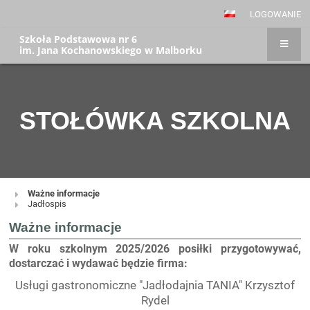
LOGOWANIE
Szkoła Podstawowa nr 6
im. Jana Kochanowskiego w Malborku
STOŁÓWKA SZKOLNA
Ważne informacje
STOŁÓWKA
Jadłospis
SZKOLNA
Ważne informacje
W roku szkolnym 2025/2026 posiłki przygotowywać,
dostarczać i wydawać będzie firma:
Usługi gastronomiczne "Jadłodajnia TANIA" Krzysztof
Rydel