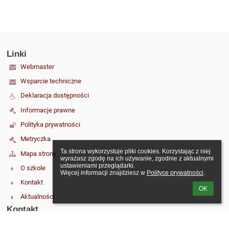
Linki
Webmaster
Wsparcie techniczne
Deklaracja dostępności
Informacje prawne
Polityka prywatności
Metryczka
Ta strona wykorzystuje pliki cookies. Korzystając z niej 
Mapa strony
wyrażasz zgodę na ich używanie, zgodnie z aktualnymi 
ustawieniami przeglądarki.

O szkole
Więcej informacji znajdziesz w 
Polityce prywatności
.
Kontakt
OK
Aktualności
Kontakt
Szkoła Podstawowa nr 6 im. Jana Kochanowskiego w Malborku