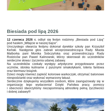
Biesiada pod lipą 2026
12 czerwca 2026 r.
odbył się festyn rodzinny „Biesiada pod Lipą”
pod hasłem „Witajcie w naszej bajce”.
Uroczystego otwarcia festynu dokonał dyrektor szkoły pan Krzysztof
Keński. Następnie głos zabrali wiceprzewodnicząca Rady Miasta
Malborka pani Monika Sobczyńska oraz przewodniczący Rady
Rodziców pan Paweł Kalinowski, którzy skierowali do uczestników
serdeczne słowa i życzenia udanej zabawy.
Na uczestników czekały występy artystyczne przygotowane przez
uczniów, stoiska kulinarne z pysznymi smakołykami, loteria fantowa
oraz kiermasz książek.
Dzieci mogły również zapleść kolorowe warkoczyki, otrzymać balonowe
niespodzianki oraz wykonać wymarzony tatuaż.
Serdecznie dziękujemy wszystkim osobom, które zaangażowały się w
organizację tego wydarzenia! Dzięki Państwa pracy, pomocy
i obecności stworzyliśmy niezapomnianą atmosferę pełną życzliwości
i dobrej zabawy!!!