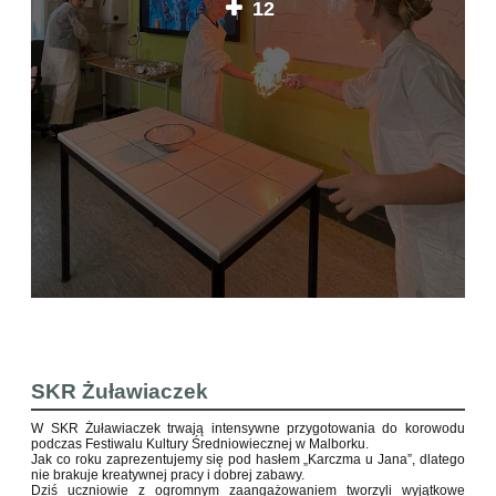
12
SKR Żuławiaczek
W SKR Żuławiaczek trwają intensywne przygotowania do korowodu
podczas Festiwalu Kultury Średniowiecznej w Malborku.
Jak co roku zaprezentujemy się pod hasłem „Karczma u Jana”, dlatego
nie brakuje kreatywnej pracy i dobrej zabawy.
Dziś uczniowie z ogromnym zaangażowaniem tworzyli wyjątkowe