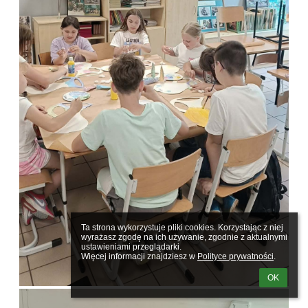
Ta strona wykorzystuje pliki cookies. Korzystając z niej 
wyrażasz zgodę na ich używanie, zgodnie z aktualnymi 
ustawieniami przeglądarki.

Więcej informacji znajdziesz w 
Polityce prywatności
.
OK