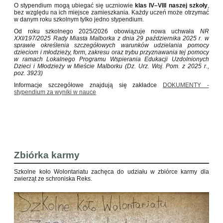
O stypendium mogą ubiegać się uczniowie
klas IV–VIII naszej szkoły
,
bez względu na ich miejsce zamieszkania. Każdy uczeń może otrzymać
w danym roku szkolnym tylko jedno stypendium.
Od roku szkolnego 2025/2026 obowiązuje nowa uchwała
NR
XXI/197/2025 Rady Miasta Malborka z dnia 29 października 2025 r. w
sprawie określenia szczegółowych warunków udzielania pomocy
dzieciom i młodzieży, form, zakresu oraz trybu przyznawania tej pomocy
w ramach Lokalnego Programu Wspierania Edukacji Uzdolnionych
Dzieci i Młodzieży w Mieście Malborku (Dz. Urz. Woj. Pom. z 2025 r.,
poz. 3923)
Informacje szczegółowe znajdują się zakładce
DOKUMENTY -
stypendium za wyniki w nauce
Zbiórka karmy
Szkolne koło Wolontariatu zachęca do udziału w zbiórce karmy dla
zwierząt ze schroniska Reks.