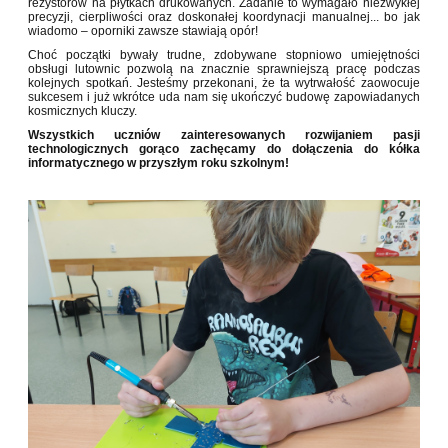
rezystorów na płytkach drukowanych. Zadanie to wymagało niezwykłej
precyzji, cierpliwości oraz doskonałej koordynacji manualnej... bo jak
wiadomo – oporniki zawsze stawiają opór!
Choć początki bywały trudne, zdobywane stopniowo umiejętności
obsługi lutownic pozwolą na znacznie sprawniejszą pracę podczas
kolejnych spotkań. Jesteśmy przekonani, że ta wytrwałość zaowocuje
sukcesem i już wkrótce uda nam się ukończyć budowę zapowiadanych
kosmicznych kluczy.
Wszystkich uczniów zainteresowanych rozwijaniem pasji
technologicznych gorąco zachęcamy do dołączenia do kółka
informatycznego w przyszłym roku szkolnym!