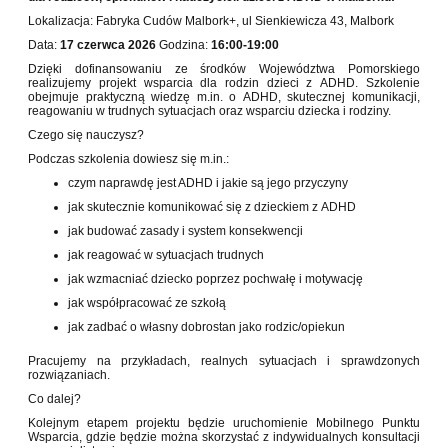
Lokalizacja: Fabryka Cudów Malbork+, ul Sienkiewicza 43, Malbork
Data:
17 czerwca 2026
Godzina:
16:00-19:00
Dzięki dofinansowaniu ze środków Województwa Pomorskiego
realizujemy projekt wsparcia dla rodzin dzieci z ADHD. Szkolenie
obejmuje praktyczną wiedzę m.in. o ADHD, skutecznej komunikacji,
reagowaniu w trudnych sytuacjach oraz wsparciu dziecka i rodziny.
Czego się nauczysz?
Podczas szkolenia dowiesz się m.in.:
czym naprawdę jest ADHD i jakie są jego przyczyny
jak skutecznie komunikować się z dzieckiem z ADHD
jak budować zasady i system konsekwencji
jak reagować w sytuacjach trudnych
jak wzmacniać dziecko poprzez pochwałę i motywację
jak współpracować ze szkołą
jak zadbać o własny dobrostan jako rodzic/opiekun
Pracujemy na przykładach, realnych sytuacjach i sprawdzonych
rozwiązaniach.
Co dalej?
Kolejnym etapem projektu będzie uruchomienie Mobilnego Punktu
Wsparcia, gdzie będzie można skorzystać z indywidualnych konsultacji