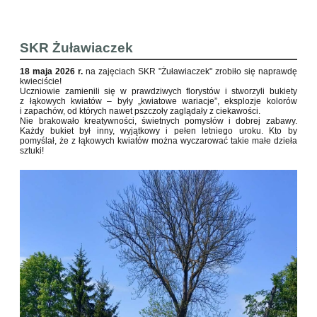
SKR Żuławiaczek
18 maja 2026 r.
na zajęciach SKR "Żuławiaczek" zrobiło się naprawdę
kwieciście!
Uczniowie zamienili się w prawdziwych florystów i stworzyli bukiety
z łąkowych kwiatów – były „kwiatowe wariacje”, eksplozje kolorów
i zapachów, od których nawet pszczoły zaglądały z ciekawości.
Nie brakowało kreatywności, świetnych pomysłów i dobrej zabawy.
Każdy bukiet był inny, wyjątkowy i pełen letniego uroku. Kto by
pomyślał, że z łąkowych kwiatów można wyczarować takie małe dzieła
sztuki!