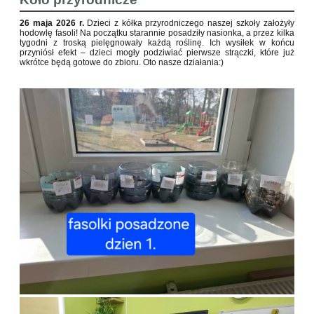
26 maja 2026 r.
Dzieci z kółka przyrodniczego naszej szkoły założyły
hodowlę fasoli! Na początku starannie posadziły nasionka, a przez kilka
tygodni z troską pielęgnowały każdą roślinę. Ich wysiłek w końcu
przyniósł efekt – dzieci mogły podziwiać pierwsze strączki, które już
wkrótce będą gotowe do zbioru. Oto nasze działania:)