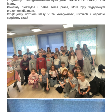
z ogromnym zaangażowaniem wykonywali piękne kubki z okazji Dnia
Mamy.
Powstały niezwykłe i pełne serca prace, które były wyjątkowym
prezentem dla mam.
Dziękujemy uczniom klasy V za kreatywność, uśmiech i wspólnie
spędzony czas!