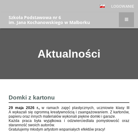
LOGOWANIE
Szkoła Podstawowa nr 6
im. Jana Kochanowskiego w Malborku
Aktualności
Aktualności
Domki z kartonu
29 maja 2026 r.,
w ramach zajęć plastycznych, uczniowie klasy III
A wykazali się ogromną kreatywnością i zaangażowaniem. Z kartonów,
papieru oraz innych materiałów wykonali piękne domki i garaże.
Każda praca była wyjątkowa i odzwierciedlała pomysłowość oraz
staranność swoich autorów.
Gratulujemy młodym artystom wspaniałych efektów pracy!