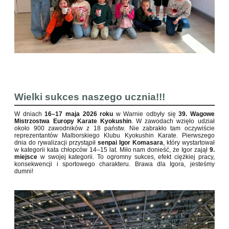
Wielki sukces naszego ucznia!!!
W dniach
16–17 maja 2026 roku
w Warnie odbyły się
39. Wagowe
Mistrzostwa Europy Karate Kyokushin
. W zawodach wzięło udział
około 900 zawodników z 18 państw. Nie zabrakło tam oczywiście
reprezentantów Malborskiego Klubu Kyokushin Karate
. Pierwszego
dnia do rywalizacji przystąpił
senpai Igor Komasara
, który wystartował
w kategorii kata chłopców 14–15 lat. Miło nam donieść, że Igor zajął
9.
miejsce
w swojej kategorii. To ogromny sukces, efekt ciężkiej pracy,
konsekwencji i sportowego charakteru. Brawa dla Igora, jesteśmy
dumni!