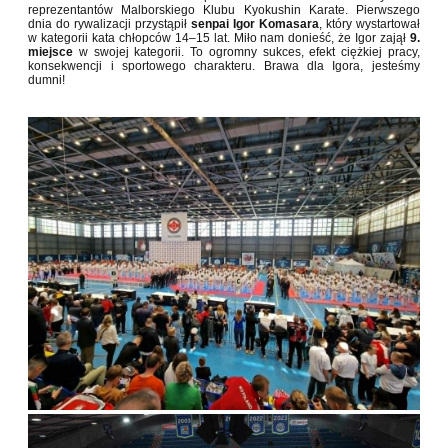
reprezentantów Malborskiego Klubu Kyokushin Karate
. Pierwszego
dnia do rywalizacji przystąpił
senpai Igor Komasara
, który wystartował
w kategorii kata chłopców 14–15 lat. Miło nam donieść, że Igor zajął
9.
miejsce
w swojej kategorii. To ogromny sukces, efekt ciężkiej pracy,
konsekwencji i sportowego charakteru. Brawa dla Igora, jesteśmy
dumni!