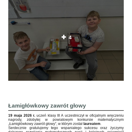
4
Łamigłówkowy zawrót głowy
19 maja 2026 r.
uczeń klasy III A uczestniczył w oficjalnym wręczeniu
nagrody, zdobytej w powiatowym konkursie matematycznym
„Łamigłówkowy zawrót głowy”, w którym został
laureatem
.
Serdecznie gratulujemy tego wspaniałego sukcesu oraz życzymy