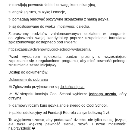
✨ rozwijają pewność siebie i odwagę komunikacyjną,
✨ angażują ruch, muzykę i emocje,
✨ pomagają budować pozytywne skojarzenia z nauką języka,
✨ są dostosowane do wieku i możliwości dziecka.
Zapraszamy rodziców zainteresowanych udziałem w programie
do zgłaszania swojej kandydatury poprzez uzupełnienie formularza
zgłoszeniowego dostępnego pod linkiem:
https://zapisy.activenow.pl/cool-school-wydarzenia/
Przed wysłaniem zgłoszenia bardzo prosimy o wcześniejsze
zapoznanie się z regulaminem programu, aby mieć pewność pełnego
zrozumienia zasad inicjatywy.
Dostęp do dokumentów:
Dokumenty do pobrania
📅 Zgłoszenia przyjmowane są
do końca lipca.
📌 W sierpniu komisja Cool School wybierze
jednego ucznia
, który
otrzyma:
✨ darmowy roczny kurs języka angielskiego od Cool School,
✨ pakiet edukacyjny od Fundacji Edurela za symboliczną 1 zł.
To wyjątkowa szansa, aby podarować dziecku nie tylko naukę języka,
ale także większą pewność siebie, rozwój i nowe możliwości
na przyszłość ❤️