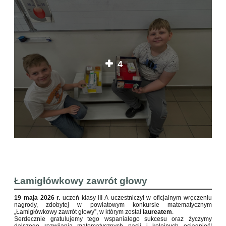
4
Łamigłówkowy zawrót głowy
19 maja 2026 r.
uczeń klasy III A uczestniczył w oficjalnym wręczeniu
nagrody, zdobytej w powiatowym konkursie matematycznym
„Łamigłówkowy zawrót głowy”, w którym został
laureatem
.
Serdecznie gratulujemy tego wspaniałego sukcesu oraz życzymy