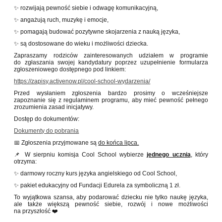
✨ rozwijają pewność siebie i odwagę komunikacyjną,
✨ angażują ruch, muzykę i emocje,
✨ pomagają budować pozytywne skojarzenia z nauką języka,
✨ są dostosowane do wieku i możliwości dziecka.
Zapraszamy rodziców zainteresowanych udziałem w programie
do zgłaszania swojej kandydatury poprzez uzupełnienie formularza
zgłoszeniowego dostępnego pod linkiem:
https://zapisy.activenow.pl/cool-school-wydarzenia/
Przed wysłaniem zgłoszenia bardzo prosimy o wcześniejsze
zapoznanie się z regulaminem programu, aby mieć pewność pełnego
zrozumienia zasad inicjatywy.
Dostęp do dokumentów:
Dokumenty do pobrania
📅 Zgłoszenia przyjmowane są
do końca lipca.
📌 W sierpniu komisja Cool School wybierze
jednego ucznia
, który
otrzyma:
✨ darmowy roczny kurs języka angielskiego od Cool School,
✨ pakiet edukacyjny od Fundacji Edurela za symboliczną 1 zł.
To wyjątkowa szansa, aby podarować dziecku nie tylko naukę języka,
ale także większą pewność siebie, rozwój i nowe możliwości
na przyszłość ❤️