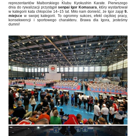
reprezentantów Malborskiego Klubu Kyokushin Karate
. Pierwszego
dnia do rywalizacji przystąpił
senpai Igor Komasara
, który wystartował
w kategorii kata chłopców 14–15 lat. Miło nam donieść, że Igor zajął
9.
miejsce
w swojej kategorii. To ogromny sukces, efekt ciężkiej pracy,
konsekwencji i sportowego charakteru. Brawa dla Igora, jesteśmy
dumni!