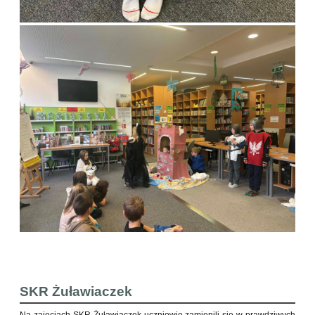
SKR Żuławiaczek