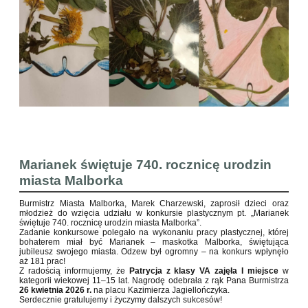
Marianek świętuje 740. rocznicę urodzin
miasta Malborka
Burmistrz Miasta Malborka, Marek Charzewski, zaprosił dzieci oraz
młodzież do wzięcia udziału w konkursie plastycznym pt. „Marianek
świętuje 740. rocznicę urodzin miasta Malborka”.
Zadanie konkursowe polegało na wykonaniu pracy plastycznej, której
bohaterem miał być Marianek – maskotka Malborka, świętująca
jubileusz swojego miasta. Odzew był ogromny – na konkurs wpłynęło
aż 181 prac!
Z radością informujemy, że
Patrycja z klasy VA zajęła I miejsce
w
kategorii wiekowej 11–15 lat. Nagrodę odebrała z rąk Pana Burmistrza
26 kwietnia 2026 r.
na placu Kazimierza Jagiellończyka.
Serdecznie gratulujemy i życzymy dalszych sukcesów!