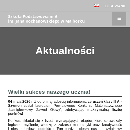
LOGOWANIE
Szkoła Podstawowa nr 6
im. Jana Kochanowskiego w Malborku
Aktualności
Aktualności
Wielki sukces naszego ucznia!
04 maja 2026 r.
Z ogromną radością informujemy, że
uczeń klasy III A -
Szymon
został laureatem Powiatowego Konkursu Matematycznego
„Łamigłówkowy Zawrót Głowy”, zdobywając
maksymalną liczbę
punktów!
Konkurs składał się z trzech wymagających etapów, które sprawdzały
logiczne myślenie, wiedzę z zakresu matematyki oraz kreatywność
i niestandardowe podejście. Tym bardziej cieszy nas ten wyjątkowy