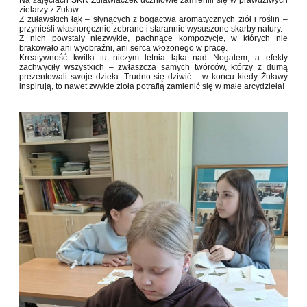
Na zajęciach SKR Żuławiaczek uczniowie zamienili się w prawdziwych
zielarzy z Żuław.
Z żuławskich łąk – słynących z bogactwa aromatycznych ziół i roślin –
przynieśli własnoręcznie zebrane i starannie wysuszone skarby natury.
Z nich powstały niezwykłe, pachnące kompozycje, w których nie
brakowało ani wyobraźni, ani serca włożonego w pracę.
Kreatywność kwitła tu niczym letnia łąka nad Nogatem, a efekty
zachwyciły wszystkich – zwłaszcza samych twórców, którzy z dumą
prezentowali swoje dzieła. Trudno się dziwić – w końcu kiedy Żuławy
inspirują, to nawet zwykłe zioła potrafią zamienić się w małe arcydzieła!