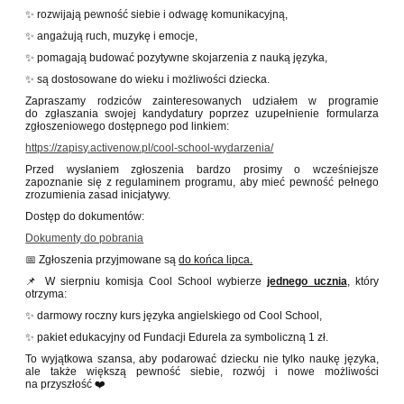
✨ rozwijają pewność siebie i odwagę komunikacyjną,
✨ angażują ruch, muzykę i emocje,
✨ pomagają budować pozytywne skojarzenia z nauką języka,
✨ są dostosowane do wieku i możliwości dziecka.
Zapraszamy rodziców zainteresowanych udziałem w programie
do zgłaszania swojej kandydatury poprzez uzupełnienie formularza
zgłoszeniowego dostępnego pod linkiem:
https://zapisy.activenow.pl/cool-school-wydarzenia/
Przed wysłaniem zgłoszenia bardzo prosimy o wcześniejsze
zapoznanie się z regulaminem programu, aby mieć pewność pełnego
zrozumienia zasad inicjatywy.
Dostęp do dokumentów:
Dokumenty do pobrania
📅 Zgłoszenia przyjmowane są
do końca lipca.
📌 W sierpniu komisja Cool School wybierze
jednego ucznia
, który
otrzyma:
✨ darmowy roczny kurs języka angielskiego od Cool School,
✨ pakiet edukacyjny od Fundacji Edurela za symboliczną 1 zł.
To wyjątkowa szansa, aby podarować dziecku nie tylko naukę języka,
ale także większą pewność siebie, rozwój i nowe możliwości
na przyszłość ❤️