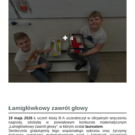
4
Łamigłówkowy zawrót głowy
19 maja 2026 r.
uczeń klasy III A uczestniczył w oficjalnym wręczeniu
nagrody, zdobytej w powiatowym konkursie matematycznym
„Łamigłówkowy zawrót głowy”, w którym został
laureatem
.
Serdecznie gratulujemy tego wspaniałego sukcesu oraz życzymy