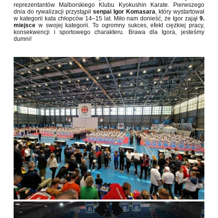
reprezentantów Malborskiego Klubu Kyokushin Karate
. Pierwszego
dnia do rywalizacji przystąpił
senpai Igor Komasara
, który wystartował
w kategorii kata chłopców 14–15 lat. Miło nam donieść, że Igor zajął
9.
miejsce
w swojej kategorii. To ogromny sukces, efekt ciężkiej pracy,
konsekwencji i sportowego charakteru. Brawa dla Igora, jesteśmy
dumni!