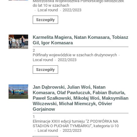
Mistrzostwa Województwa Pomorskiego Młodziczek
do lat 10 w szachach
Local round
2022/2023
·
·
Szczegóły
Karmelita Magiera, Natan Komasara, Tobiasz
Gil, Igor Komasara
2
Półfinały wojewódzkie w szachach drużynowych
·
Local round
2022/2023
·
Szczegóły
Jan Dąbrowski, Julian Woś, Natan
Komasara, Olaf Pawluczuk, Fabian Buturla,
Paweł Szałkowski, Mikołaj Woś, Maksymilian
Wilczewski, Michał Miemczyk, Olivier
Gorjainow
1
Eliminacje XXIII edycji turnieju "Z PODWÓRKA NA
STADION O PUCHAR TYMBARKU”, kategoria U-10
Local round
2022/2023
·
·