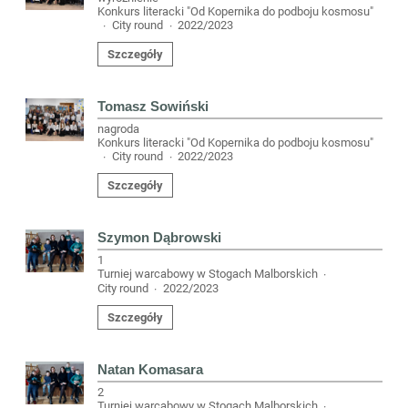
Konkurs literacki "Od Kopernika do podboju kosmosu"
City round
2022/2023
·
·
Szczegóły
Tomasz Sowiński
nagroda
Konkurs literacki "Od Kopernika do podboju kosmosu"
City round
2022/2023
·
·
Szczegóły
Szymon Dąbrowski
1
Turniej warcabowy w Stogach Malborskich
·
City round
2022/2023
·
Szczegóły
Natan Komasara
2
Turniej warcabowy w Stogach Malborskich
·