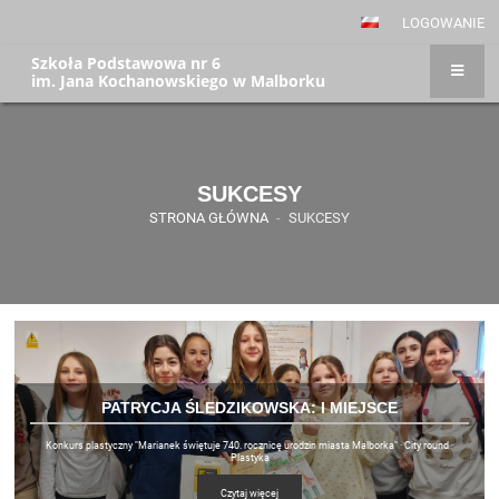
LOGOWANIE
Szkoła Podstawowa nr 6
im. Jana Kochanowskiego w Malborku
SUKCESY
STRONA GŁÓWNA
-
SUKCESY
PATRYCJA ŚLEDZIKOWSKA: I MIEJSCE
Konkurs plastyczny "Marianek świętuje 740. rocznicę urodzin miasta Malborka" · City round ·
Plastyka
Czytaj więcej