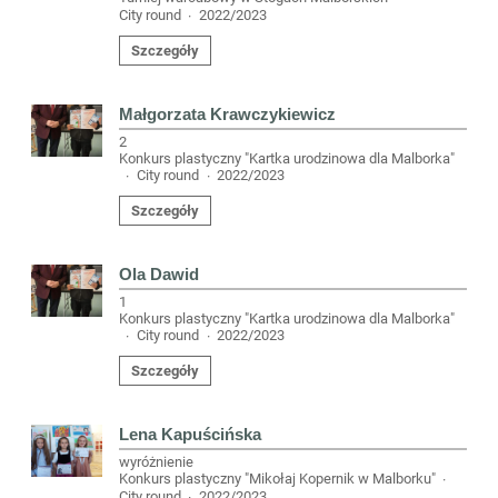
City round
2022/2023
·
Szczegóły
Małgorzata Krawczykiewicz
2
Konkurs plastyczny "Kartka urodzinowa dla Malborka"
City round
2022/2023
·
·
Szczegóły
Ola Dawid
1
Konkurs plastyczny "Kartka urodzinowa dla Malborka"
City round
2022/2023
·
·
Szczegóły
Lena Kapuścińska
wyróżnienie
Konkurs plastyczny "Mikołaj Kopernik w Malborku"
·
City round
2022/2023
·