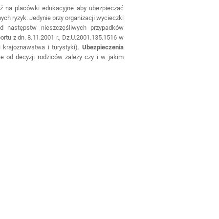
dź na placówki edukacyjne aby ubezpieczać
ch ryzyk. Jedynie przy organizacji wycieczki
od następstw nieszczęśliwych przypadków
ortu z dn. 8.11.2001 r., Dz.U.2001.135.1516 w
 krajoznawstwa i turystyki).
Ubezpieczenia
ie od decyzji rodziców zależy czy i w jakim