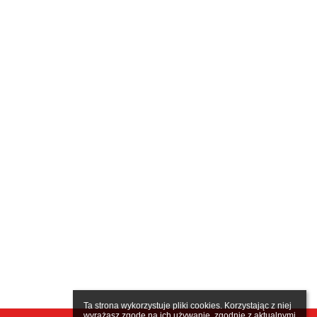
Ta strona wykorzystuje pliki cookies. Korzystając z niej 
wyrażasz zgodę na ich używanie, zgodnie z aktualnymi 