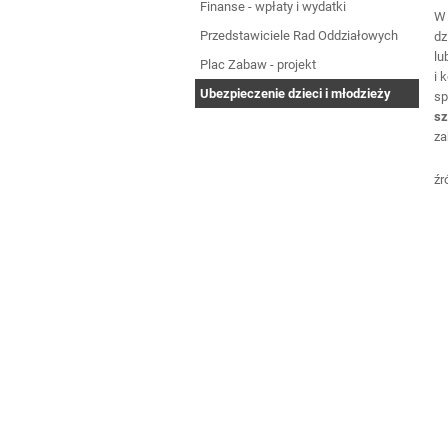
Finanse - wpłaty i wydatki
W 
Przedstawiciele Rad Oddziałowych
dz
lu
Plac Zabaw - projekt
i 
Ubezpieczenie dzieci i młodzieży
sp
sz
za
źr