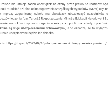
Polsce nie istnieje żaden obowiązek nałożony przez prawo na rodziców bą
ieci i młodzież szkolną od następstw nieszczęśliwych wypadków (NNW) czy inny
b imprezy zagranicznej szkoła ma obowiązek ubezpieczyć uczestników 
kosztów leczenia (par. 7a ust.2 Rozporządzenia Ministra Edukacji Narodowej i Sp
rawie warunków i sposobu organizowania przez publiczne szkoły i placówki
kolne są więc ubezpieczeniami dobrowolnymi
, a to oznacza, że to wyłączn
kresie ubezpieczone będzie ich dziecko.
ódło: https://rf.gov.pl/2022/09/16/ubezpieczenia-szkolne-pytania-i-odpowiedzi/