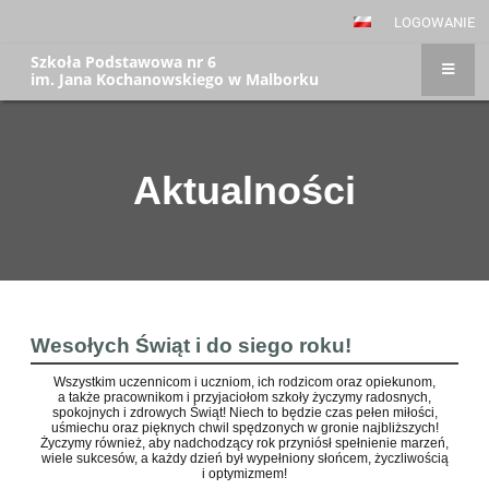
LOGOWANIE
Szkoła Podstawowa nr 6
im. Jana Kochanowskiego w Malborku
Aktualności
Aktualności
Wesołych Świąt i do siego roku!
Wszystkim uczennicom i uczniom, ich rodzicom oraz opiekunom,
a także pracownikom i przyjaciołom szkoły życzymy radosnych,
spokojnych i zdrowych Świąt! Niech to będzie czas pełen miłości,
uśmiechu oraz pięknych chwil spędzonych w gronie najbliższych!
Życzymy również, aby nadchodzący rok przyniósł spełnienie marzeń,
wiele sukcesów, a każdy dzień był wypełniony słońcem, życzliwością
i optymizmem!