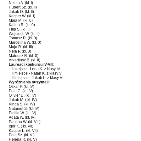
Nikola A. (kl. I)
Hubert Sz. (kl. II)
Jakub D. (kl. II)
Kacper W. (kl. I)
Maja M. (kl. 0)
Kalina R. (kl. 0)
Filip S. (kl. II)
Wojciech W. (kl. II)
Tomasz R. (kl. 0)
Marcelina W. (kl. 0)
Maja R. (kl. III)
Nela P. (kl. 0)
Mateusz R. (kl. 0)
Arkadiusz B. (kl. II)
Laureaci konkursu IV-VIII:
I miejsce - Lena K. z klasy IV
II miejsce - Natan K. z klasy V
III miejsce - Jakub L. z klasy VI
Wyróżnienia otrzymali:
Oskar P. (kl. IV)
Pola C. (kl. IV)
Olivier D. (kl. IV)
Jakub M. ( kl. IV)
Kinga S. (kl. IV)
Nataniel S. (kl. IV)
Emilia W. (kl. IV)
Agata W. (kl. IV)
Paulina W. (kl. VIII)
Igor K. ( kl. VII)
Kacper L. (kl. VII)
Pola Sz. (kl. VI)
Helena R. (kl. V)