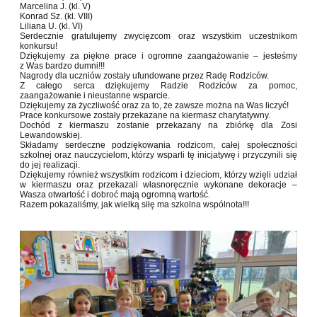
Marcelina J. (kl. V)
Konrad Sz. (kl. VIII)
Liliana U. (kl. VI)
Serdecznie gratulujemy zwycięzcom oraz wszystkim uczestnikom
konkursu!
Dziękujemy za piękne prace i ogromne zaangażowanie – jesteśmy
z Was bardzo dumni!!!
Nagrody dla uczniów zostały ufundowane przez Radę Rodziców.
Z całego serca dziękujemy Radzie Rodziców za pomoc,
zaangażowanie i nieustanne wsparcie.
Dziękujemy za życzliwość oraz za to, że zawsze można na Was liczyć!
Prace konkursowe zostały przekazane na kiermasz charytatywny.
Dochód z kiermaszu zostanie przekazany na zbiórkę dla Zosi
Lewandowskiej.
Składamy serdeczne podziękowania rodzicom, całej społeczności
szkolnej oraz nauczycielom, którzy wsparli tę inicjatywę i przyczynili się
do jej realizacji.
Dziękujemy również wszystkim rodzicom i dzieciom, którzy wzięli udział
w kiermaszu oraz przekazali własnoręcznie wykonane dekoracje –
Wasza otwartość i dobroć mają ogromną wartość.
Razem pokazaliśmy, jak wielką siłę ma szkolna wspólnota!!!