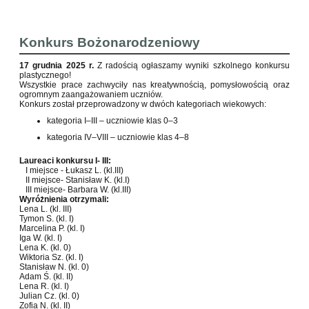
Konkurs Bożonarodzeniowy
17 grudnia 2025 r.
Z radością ogłaszamy wyniki szkolnego konkursu
plastycznego!
Wszystkie prace zachwyciły nas kreatywnością, pomysłowością oraz
ogromnym zaangażowaniem uczniów.
Konkurs został przeprowadzony w dwóch kategoriach wiekowych:
kategoria I–III – uczniowie klas 0–3
kategoria IV–VIII – uczniowie klas 4–8
Laureaci konkursu I- III:
I miejsce - Łukasz L. (kl.III)
II miejsce- Stanisław K. (kl.I)
III miejsce- Barbara W. (kl.III)
Wyróżnienia otrzymali:
Lena L. (kl. III)
Tymon S. (kl. I)
Marcelina P. (kl. I)
Iga W. (kl. I)
Lena K. (kl. 0)
Wiktoria Sz. (kl. I)
Stanisław N. (kl. 0)
Adam Ś. (kl. II)
Lena R. (kl. I)
Julian Cz. (kl. 0)
Zofia N. (kl. II)