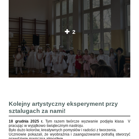
2
Kolejny artystyczny eksperyment przy
sztalugach za nami!
18 grudnia 2025 r.
Tym razem twórcze wyzwanie podjęła klasa V
pracując w wyjątkowo świątecznym nastroju.
Było dużo kolorów, kreatywnych pomysłów i radości z tworzenia.
Uczniowie pokazali, że wyobraźnia i zaangażowanie potrafią stworzyć
prawdziwie magiczną atmosferę.